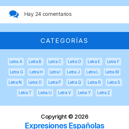
Hay
24 comentarios
CATEGORÍAS
Letra A
Letra B
Letra C
Letra D
Letra E
Letra F
Letra G
Letra H
Letra I
Letra J
Letra L
Letra M
Letra N
Letra O
Letra P
Letra Q
Letra R
Letra S
Letra T
Letra U
Letra V
Letra Y
Letra Z
Copyright ©
2026
Expresiones Españolas