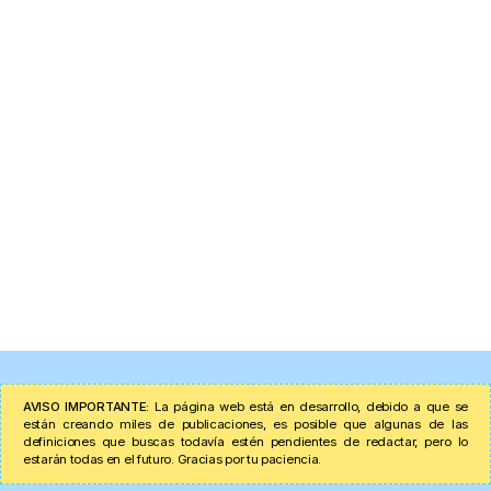
AVISO IMPORTANTE:
La página web está en desarrollo, debido a que se
están creando miles de publicaciones, es posible que algunas de las
definiciones que buscas todavía estén pendientes de redactar, pero lo
estarán todas en el futuro. Gracias por tu paciencia.