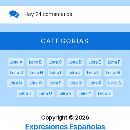
Hay
24 comentarios
CATEGORÍAS
Letra A
Letra B
Letra C
Letra D
Letra E
Letra F
Letra G
Letra H
Letra I
Letra J
Letra L
Letra M
Letra N
Letra O
Letra P
Letra Q
Letra R
Letra S
Letra T
Letra U
Letra V
Letra Y
Letra Z
Copyright ©
2026
Expresiones Españolas