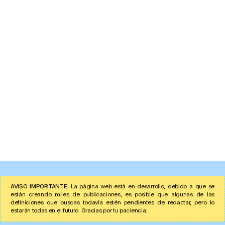
AVISO IMPORTANTE:
La página web está en desarrollo, debido a que se
están creando miles de publicaciones, es posible que algunas de las
definiciones que buscas todavía estén pendientes de redactar, pero lo
estarán todas en el futuro. Gracias por tu paciencia.