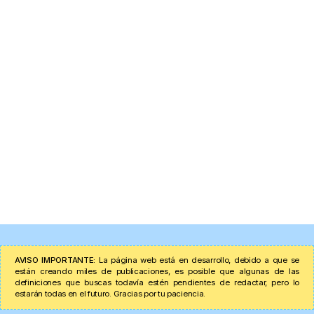
AVISO IMPORTANTE:
La página web está en desarrollo, debido a que se
están creando miles de publicaciones, es posible que algunas de las
definiciones que buscas todavía estén pendientes de redactar, pero lo
estarán todas en el futuro. Gracias por tu paciencia.