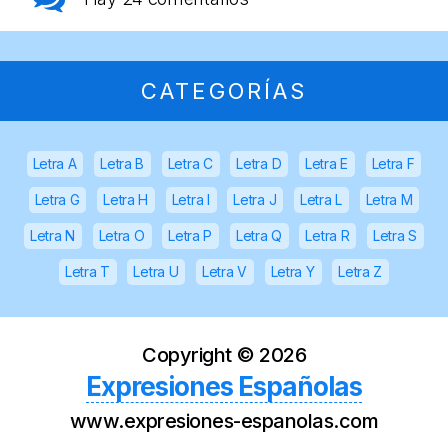
CATEGORÍAS
Letra A
Letra B
Letra C
Letra D
Letra E
Letra F
Letra G
Letra H
Letra I
Letra J
Letra L
Letra M
Letra N
Letra O
Letra P
Letra Q
Letra R
Letra S
Letra T
Letra U
Letra V
Letra Y
Letra Z
Copyright ©
2026
Expresiones Españolas
www.expresiones-espanolas.com