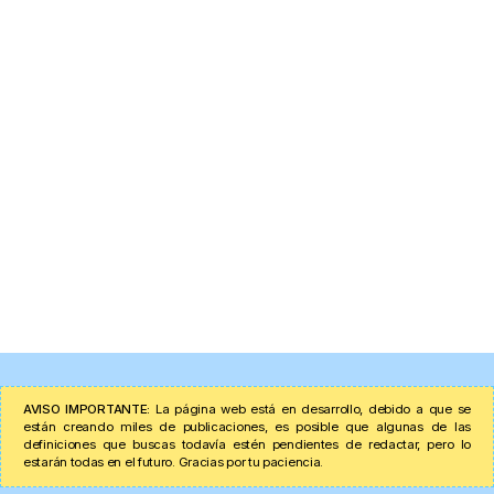
AVISO IMPORTANTE:
La página web está en desarrollo, debido a que se
están creando miles de publicaciones, es posible que algunas de las
definiciones que buscas todavía estén pendientes de redactar, pero lo
estarán todas en el futuro. Gracias por tu paciencia.