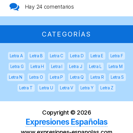
Hay
24 comentarios
CATEGORÍAS
Letra A
Letra B
Letra C
Letra D
Letra E
Letra F
Letra G
Letra H
Letra I
Letra J
Letra L
Letra M
Letra N
Letra O
Letra P
Letra Q
Letra R
Letra S
Letra T
Letra U
Letra V
Letra Y
Letra Z
Copyright ©
2026
Expresiones Españolas
www.expresiones-espanolas.com