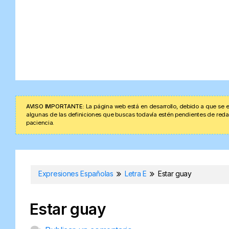
AVISO IMPORTANTE:
La página web está en desarrollo, debido a que se e
algunas de las definiciones que buscas todavía estén pendientes de redacta
paciencia.
Expresiones Españolas
Letra E
Estar guay
Estar guay