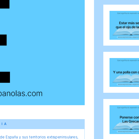
CIA
e España y sus territorios extrapeninsulares,