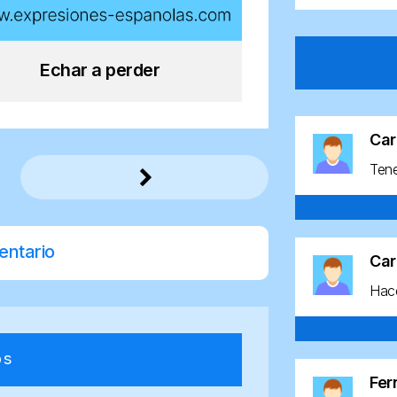
Echar a perder
Car
Ten
entario
Car
Hace
os
Fe