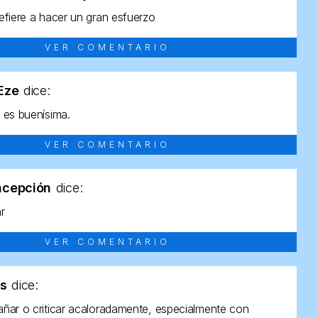
efiere a hacer un gran esfuerzo
VER COMENTARIO
tEze
dice:
 es buenísima.
VER COMENTARIO
ncepción
dice:
ar
VER COMENTARIO
as
dice:
ñar o criticar acaloradamente, especialmente con