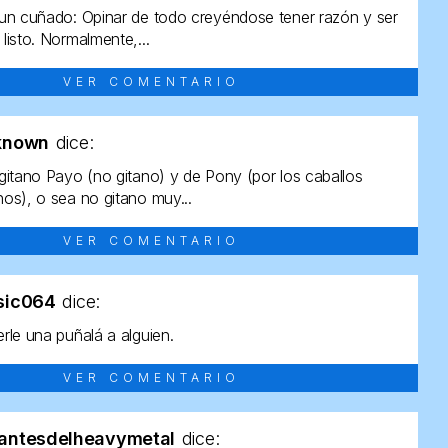
un cuñado: Opinar de todo creyéndose tener razón y ser
listo. Normalmente,...
VER COMENTARIO
known
dice:
gitano Payo (no gitano) y de Pony (por los caballos
os), o sea no gitano muy...
VER COMENTARIO
sic064
dice:
rle una puñalá a alguien.
VER COMENTARIO
antesdelheavymetal
dice: