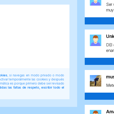
Ser 
muy 
Un
DEl 
enan
okies
, si navegas en modo privado o modo
mu
 activar temporalmente las cookies y después
tomática es porque primero debe ser revisado
Mete
das las faltas de respeto, escribir todo el
Am