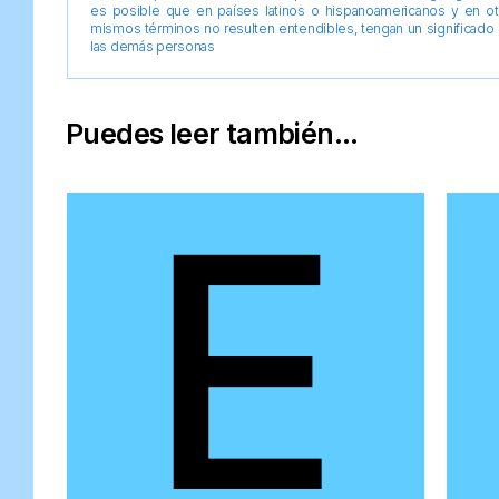
es posible que en países latinos o hispanoamericanos y en o
mismos términos no resulten entendibles, tengan un significado 
las demás personas
Puedes leer también...