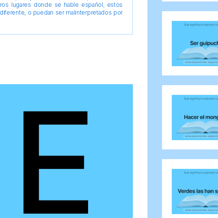
tros lugares donde se hable español, estos
diferente, o puedan ser malinterpretados por