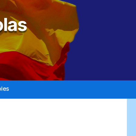
las
les