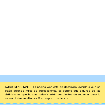
AVISO IMPORTANTE:
La página web está en desarrollo, debido a que se
están creando miles de publicaciones, es posible que algunas de las
definiciones que buscas todavía estén pendientes de redactar, pero lo
estarán todas en el futuro. Gracias por tu paciencia.