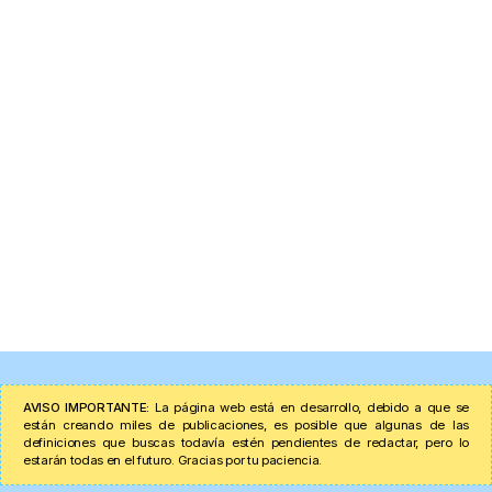
AVISO IMPORTANTE:
La página web está en desarrollo, debido a que se
están creando miles de publicaciones, es posible que algunas de las
definiciones que buscas todavía estén pendientes de redactar, pero lo
estarán todas en el futuro. Gracias por tu paciencia.