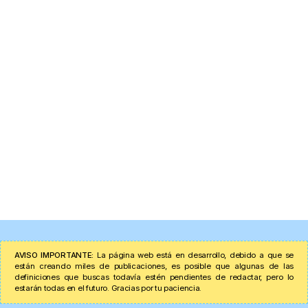
AVISO IMPORTANTE:
La página web está en desarrollo, debido a que se
están creando miles de publicaciones, es posible que algunas de las
definiciones que buscas todavía estén pendientes de redactar, pero lo
estarán todas en el futuro. Gracias por tu paciencia.