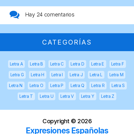
Hay
24 comentarios
CATEGORÍAS
Letra A
Letra B
Letra C
Letra D
Letra E
Letra F
Letra G
Letra H
Letra I
Letra J
Letra L
Letra M
Letra N
Letra O
Letra P
Letra Q
Letra R
Letra S
Letra T
Letra U
Letra V
Letra Y
Letra Z
Copyright ©
2026
Expresiones Españolas