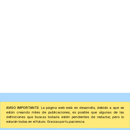
AVISO IMPORTANTE:
La página web está en desarrollo, debido a que se
están creando miles de publicaciones, es posible que algunas de las
definiciones que buscas todavía estén pendientes de redactar, pero lo
estarán todas en el futuro. Gracias por tu paciencia.