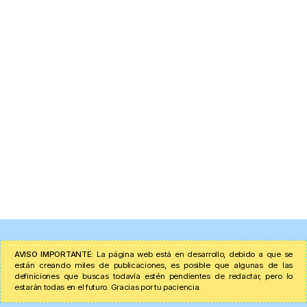
AVISO IMPORTANTE:
La página web está en desarrollo, debido a que se
están creando miles de publicaciones, es posible que algunas de las
definiciones que buscas todavía estén pendientes de redactar, pero lo
estarán todas en el futuro. Gracias por tu paciencia.