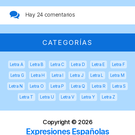
Hay
24 comentarios
CATEGORÍAS
Letra A
Letra B
Letra C
Letra D
Letra E
Letra F
Letra G
Letra H
Letra I
Letra J
Letra L
Letra M
Letra N
Letra O
Letra P
Letra Q
Letra R
Letra S
Letra T
Letra U
Letra V
Letra Y
Letra Z
Copyright ©
2026
Expresiones Españolas