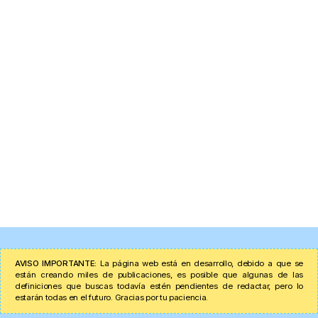
AVISO IMPORTANTE:
La página web está en desarrollo, debido a que se
están creando miles de publicaciones, es posible que algunas de las
definiciones que buscas todavía estén pendientes de redactar, pero lo
estarán todas en el futuro. Gracias por tu paciencia.