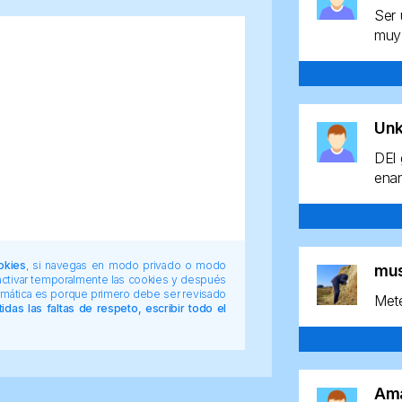
Ser 
muy 
Un
DEl 
enan
okies
, si navegas en modo privado o modo
mu
 activar temporalmente las cookies y después
tomática es porque primero debe ser revisado
Mete
das las faltas de respeto, escribir todo el
Am