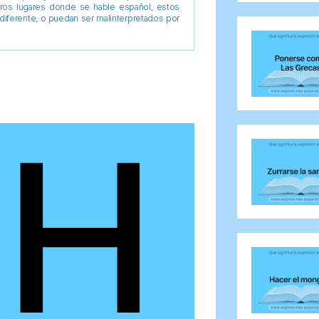
tros lugares donde se hable español, estos
diferente, o puedan ser malinterpretados por