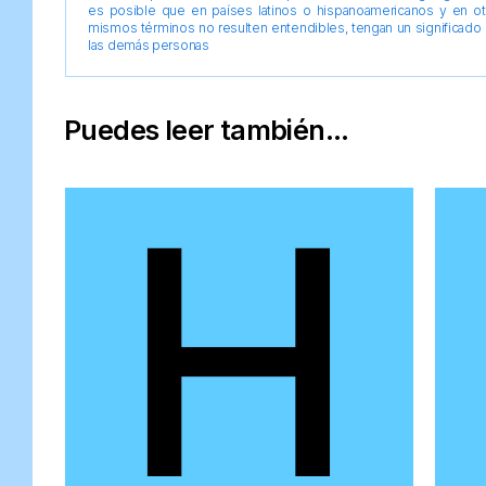
es posible que en países latinos o hispanoamericanos y en o
mismos términos no resulten entendibles, tengan un significado 
las demás personas
Puedes leer también...