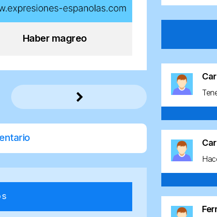
Haber magreo
Car
Ten
entario
Car
Hace
os
Fe