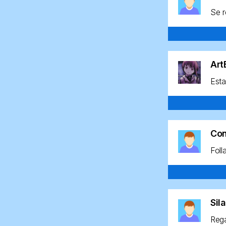
Se r
Ar
Esta
Co
Foll
Sil
Rega