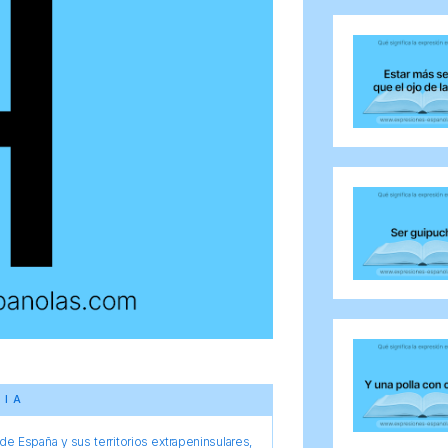
CIA
e España y sus territorios extrapeninsulares,