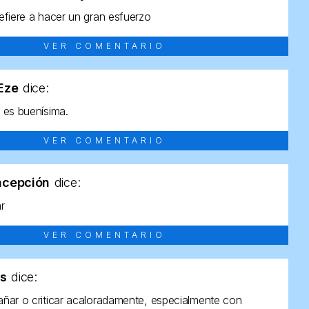
efiere a hacer un gran esfuerzo
VER COMENTARIO
tEze
dice:
 es buenísima.
VER COMENTARIO
ncepción
dice:
ar
VER COMENTARIO
as
dice:
ñar o criticar acaloradamente, especialmente con