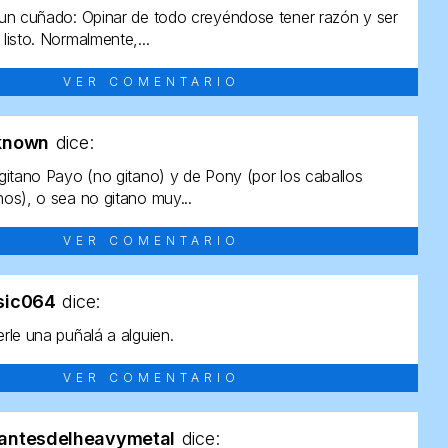
un cuñado: Opinar de todo creyéndose tener razón y ser
listo. Normalmente,...
VER COMENTARIO
known
dice:
gitano Payo (no gitano) y de Pony (por los caballos
os), o sea no gitano muy...
VER COMENTARIO
sic064
dice:
rle una puñalá a alguien.
VER COMENTARIO
antesdelheavymetal
dice: