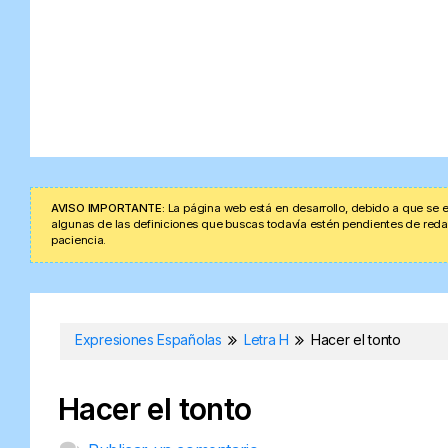
AVISO IMPORTANTE:
La página web está en desarrollo, debido a que se e
algunas de las definiciones que buscas todavía estén pendientes de redacta
paciencia.
Expresiones Españolas
Letra H
Hacer el tonto
Hacer el tonto