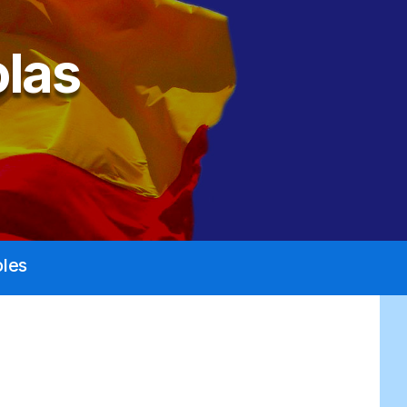
las
les