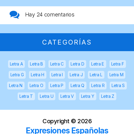
Hay
24 comentarios
CATEGORÍAS
Letra A
Letra B
Letra C
Letra D
Letra E
Letra F
Letra G
Letra H
Letra I
Letra J
Letra L
Letra M
Letra N
Letra O
Letra P
Letra Q
Letra R
Letra S
Letra T
Letra U
Letra V
Letra Y
Letra Z
Copyright ©
2026
Expresiones Españolas