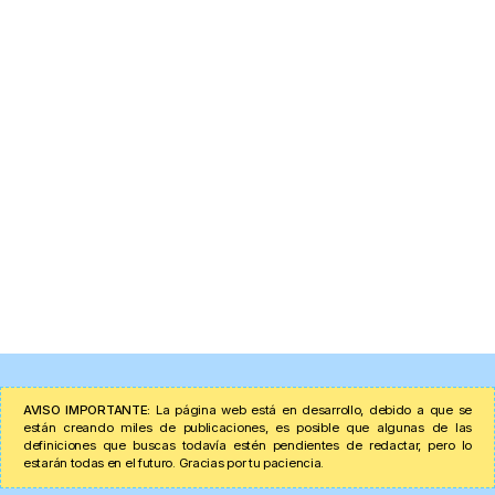
AVISO IMPORTANTE:
La página web está en desarrollo, debido a que se
están creando miles de publicaciones, es posible que algunas de las
definiciones que buscas todavía estén pendientes de redactar, pero lo
estarán todas en el futuro. Gracias por tu paciencia.