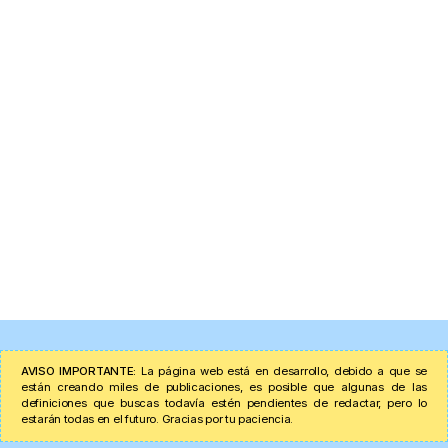
AVISO IMPORTANTE:
La página web está en desarrollo, debido a que se
están creando miles de publicaciones, es posible que algunas de las
definiciones que buscas todavía estén pendientes de redactar, pero lo
estarán todas en el futuro. Gracias por tu paciencia.