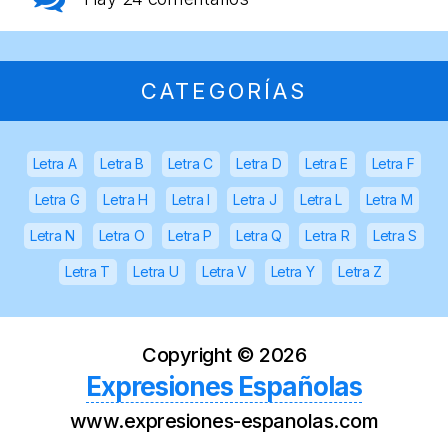
CATEGORÍAS
Letra A
Letra B
Letra C
Letra D
Letra E
Letra F
Letra G
Letra H
Letra I
Letra J
Letra L
Letra M
Letra N
Letra O
Letra P
Letra Q
Letra R
Letra S
Letra T
Letra U
Letra V
Letra Y
Letra Z
Copyright ©
2026
Expresiones Españolas
www.expresiones-espanolas.com