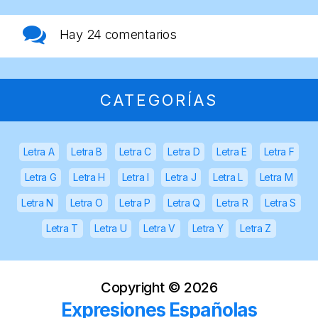
Hay
24 comentarios
CATEGORÍAS
Letra A
Letra B
Letra C
Letra D
Letra E
Letra F
Letra G
Letra H
Letra I
Letra J
Letra L
Letra M
Letra N
Letra O
Letra P
Letra Q
Letra R
Letra S
Letra T
Letra U
Letra V
Letra Y
Letra Z
Copyright ©
2026
Expresiones Españolas