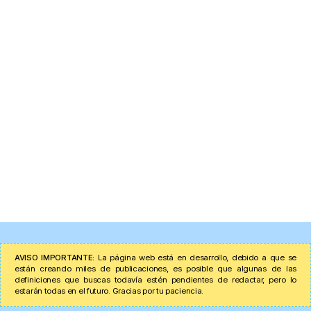
AVISO IMPORTANTE:
La página web está en desarrollo, debido a que se
están creando miles de publicaciones, es posible que algunas de las
definiciones que buscas todavía estén pendientes de redactar, pero lo
estarán todas en el futuro. Gracias por tu paciencia.