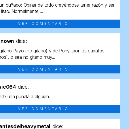
un cuñado: Opinar de todo creyéndose tener razón y ser
listo. Normalmente,...
VER COMENTARIO
known
dice:
gitano Payo (no gitano) y de Pony (por los caballos
os), o sea no gitano muy...
VER COMENTARIO
sic064
dice:
rle una puñalá a alguien.
VER COMENTARIO
antesdelheavymetal
dice: