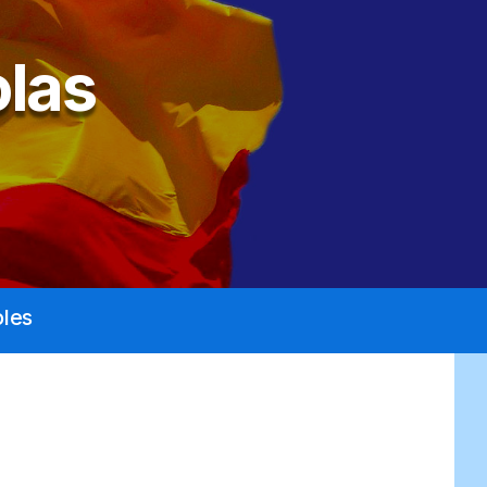
las
les