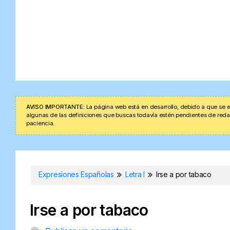
AVISO IMPORTANTE:
La página web está en desarrollo, debido a que se e
algunas de las definiciones que buscas todavía estén pendientes de redacta
paciencia.
Expresiones Españolas
Letra I
Irse a por tabaco
Irse a por tabaco