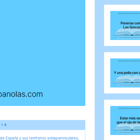
CIA
e España y sus territorios extrapeninsulares,