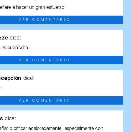
efiere a hacer un gran esfuerzo
VER COMENTARIO
tEze
dice:
 es buenísima.
VER COMENTARIO
ncepción
dice:
ar
VER COMENTARIO
as
dice:
ñar o criticar acaloradamente, especialmente con