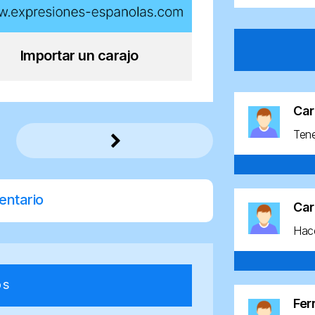
Importar un carajo
Car
Ten
entario
Car
Hace
os
Fe