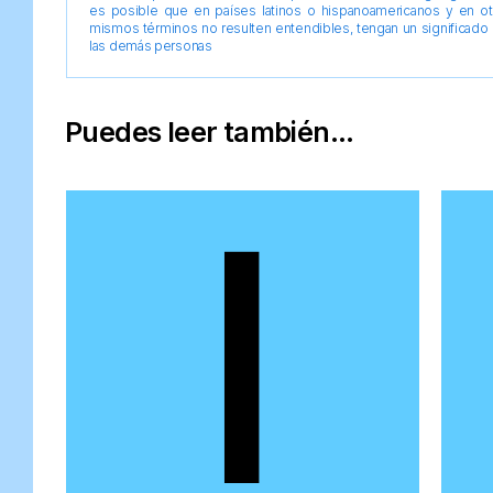
es posible que en países latinos o hispanoamericanos y en o
mismos términos no resulten entendibles, tengan un significado 
las demás personas
Puedes leer también...