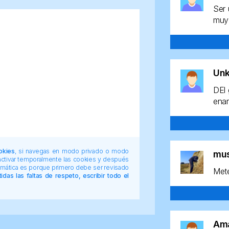
Ser 
muy 
Un
DEl 
enan
okies
, si navegas en modo privado o modo
mu
 activar temporalmente las cookies y después
tomática es porque primero debe ser revisado
Mete
das las faltas de respeto, escribir todo el
Am