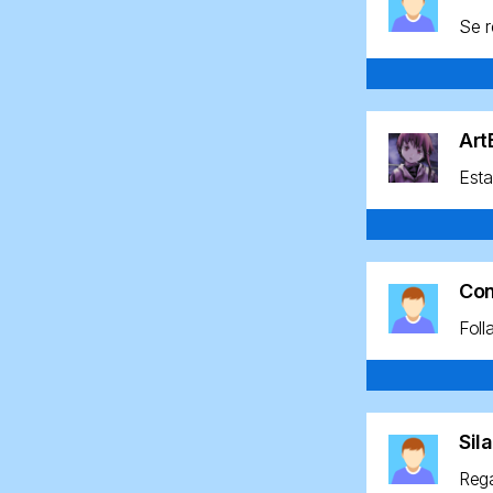
Se r
Ar
Esta
Co
Foll
Sil
Rega