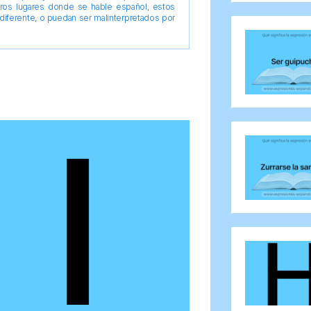
tros lugares donde se hable español, estos
diferente, o puedan ser malinterpretados por