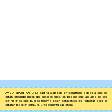
AVISO IMPORTANTE:
La página web está en desarrollo, debido a que se
están creando miles de publicaciones, es posible que algunas de las
definiciones que buscas todavía estén pendientes de redactar, pero lo
estarán todas en el futuro. Gracias por tu paciencia.