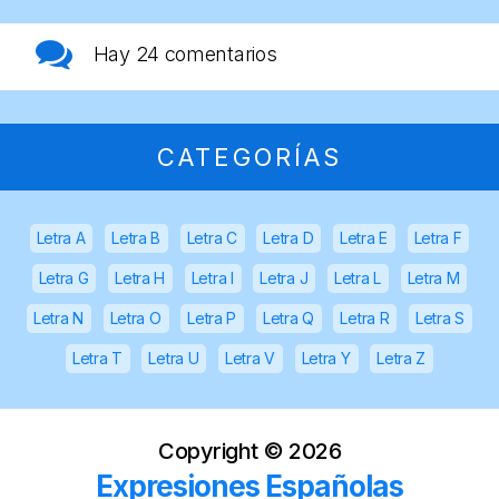
Hay
24 comentarios
CATEGORÍAS
Letra A
Letra B
Letra C
Letra D
Letra E
Letra F
Letra G
Letra H
Letra I
Letra J
Letra L
Letra M
Letra N
Letra O
Letra P
Letra Q
Letra R
Letra S
Letra T
Letra U
Letra V
Letra Y
Letra Z
Copyright ©
2026
Expresiones Españolas