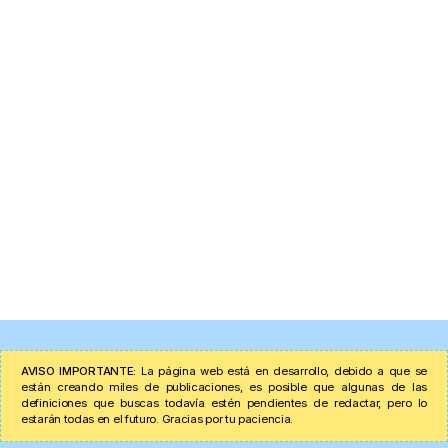
AVISO IMPORTANTE:
La página web está en desarrollo, debido a que se
están creando miles de publicaciones, es posible que algunas de las
definiciones que buscas todavía estén pendientes de redactar, pero lo
estarán todas en el futuro. Gracias por tu paciencia.