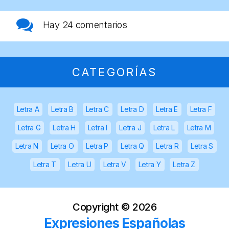
Hay
24 comentarios
CATEGORÍAS
Letra A
Letra B
Letra C
Letra D
Letra E
Letra F
Letra G
Letra H
Letra I
Letra J
Letra L
Letra M
Letra N
Letra O
Letra P
Letra Q
Letra R
Letra S
Letra T
Letra U
Letra V
Letra Y
Letra Z
Copyright ©
2026
Expresiones Españolas