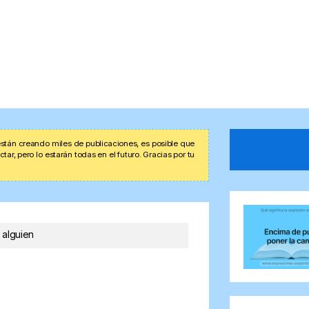
stán creando miles de publicaciones, es posible que
r, pero lo estarán todas en el futuro. Gracias por tu
 alguien
n