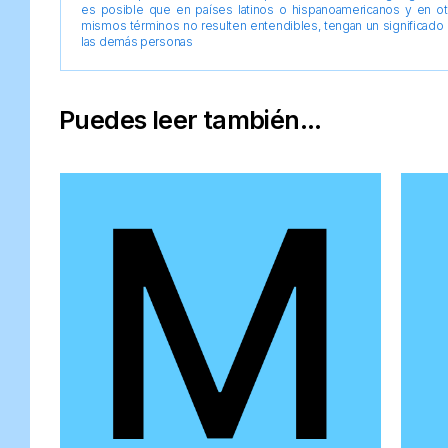
es posible que en países latinos o hispanoamericanos y en o
mismos términos no resulten entendibles, tengan un significado 
las demás personas
Puedes leer también...