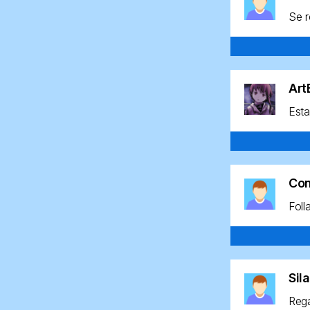
Se r
Ar
Esta
Co
Foll
Sil
Rega