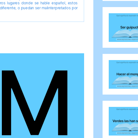
tros lugares donde se hable español, estos
diferente, o puedan ser malinterpretados por