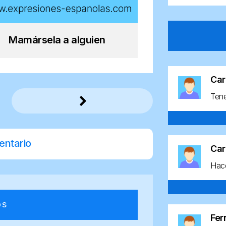
Mamársela a alguien
Car
Ten
entario
Car
Hace
os
Fe