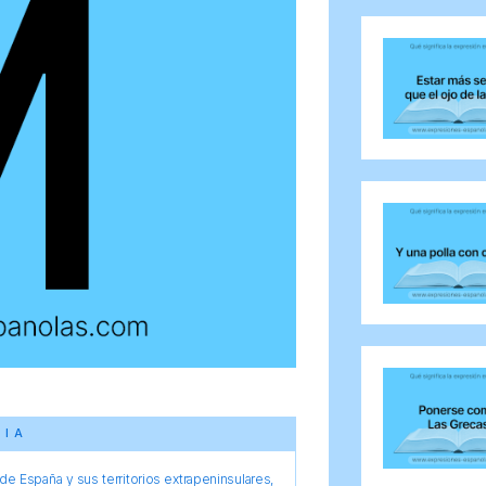
CIA
e España y sus territorios extrapeninsulares,