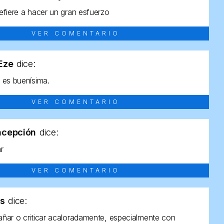
efiere a hacer un gran esfuerzo
VER COMENTARIO
tEze
dice:
 es buenísima.
VER COMENTARIO
ncepción
dice:
ar
VER COMENTARIO
as
dice:
ñar o criticar acaloradamente, especialmente con