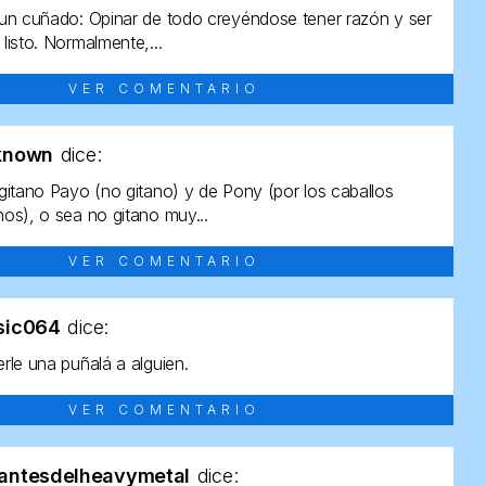
un cuñado: Opinar de todo creyéndose tener razón y ser
listo. Normalmente,...
VER COMENTARIO
known
dice:
gitano Payo (no gitano) y de Pony (por los caballos
os), o sea no gitano muy...
VER COMENTARIO
sic064
dice:
rle una puñalá a alguien.
VER COMENTARIO
antesdelheavymetal
dice: