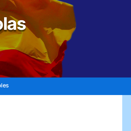
las
les