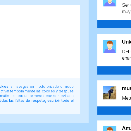
Ser 
muy 
Un
DEl 
enan
okies
, si navegas en modo privado o modo
mu
 activar temporalmente las cookies y después
tomática es porque primero debe ser revisado
Mete
das las faltas de respeto, escribir todo el
Am