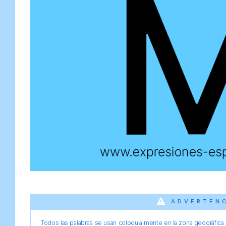
ADVERTEN
Todos las palabras se usan coloquialmente en la zona geográfica d