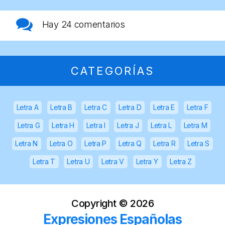
Hay
24 comentarios
CATEGORÍAS
Letra A
Letra B
Letra C
Letra D
Letra E
Letra F
Letra G
Letra H
Letra I
Letra J
Letra L
Letra M
Letra N
Letra O
Letra P
Letra Q
Letra R
Letra S
Letra T
Letra U
Letra V
Letra Y
Letra Z
Copyright ©
2026
Expresiones Españolas