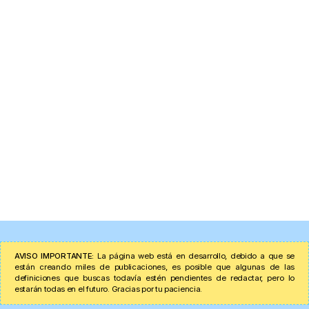
AVISO IMPORTANTE:
La página web está en desarrollo, debido a que se
están creando miles de publicaciones, es posible que algunas de las
definiciones que buscas todavía estén pendientes de redactar, pero lo
estarán todas en el futuro. Gracias por tu paciencia.