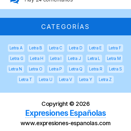
CATEGORÍAS
Letra A
Letra B
Letra C
Letra D
Letra E
Letra F
Letra G
Letra H
Letra I
Letra J
Letra L
Letra M
Letra N
Letra O
Letra P
Letra Q
Letra R
Letra S
Letra T
Letra U
Letra V
Letra Y
Letra Z
Copyright ©
2026
Expresiones Españolas
www.expresiones-espanolas.com