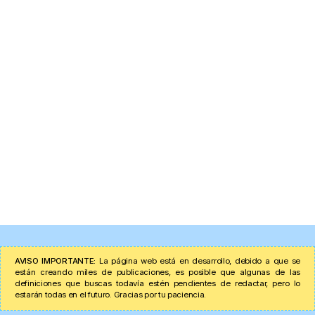
AVISO IMPORTANTE:
La página web está en desarrollo, debido a que se
están creando miles de publicaciones, es posible que algunas de las
definiciones que buscas todavía estén pendientes de redactar, pero lo
estarán todas en el futuro. Gracias por tu paciencia.