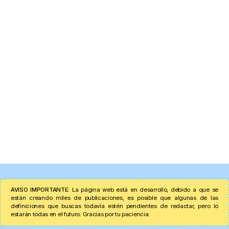
AVISO IMPORTANTE:
La página web está en desarrollo, debido a que se
están creando miles de publicaciones, es posible que algunas de las
definiciones que buscas todavía estén pendientes de redactar, pero lo
estarán todas en el futuro. Gracias por tu paciencia.