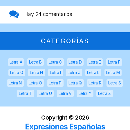
Hay
24 comentarios
CATEGORÍAS
Letra A
Letra B
Letra C
Letra D
Letra E
Letra F
Letra G
Letra H
Letra I
Letra J
Letra L
Letra M
Letra N
Letra O
Letra P
Letra Q
Letra R
Letra S
Letra T
Letra U
Letra V
Letra Y
Letra Z
Copyright ©
2026
Expresiones Españolas