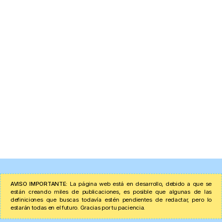
AVISO IMPORTANTE:
La página web está en desarrollo, debido a que se
están creando miles de publicaciones, es posible que algunas de las
definiciones que buscas todavía estén pendientes de redactar, pero lo
estarán todas en el futuro. Gracias por tu paciencia.