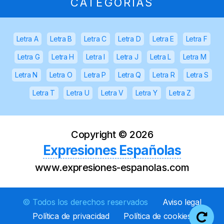
CATEGORÍAS
Letra A
Letra B
Letra C
Letra D
Letra E
Letra F
Letra G
Letra H
Letra I
Letra J
Letra L
Letra M
Letra N
Letra O
Letra P
Letra Q
Letra R
Letra S
Letra T
Letra U
Letra V
Letra Y
Letra Z
Copyright ©
2026
Expresiones Españolas
www.expresiones-espanolas.com
© Todos los derechos reservados
Aviso legal
Política de privacidad
Política de cookies