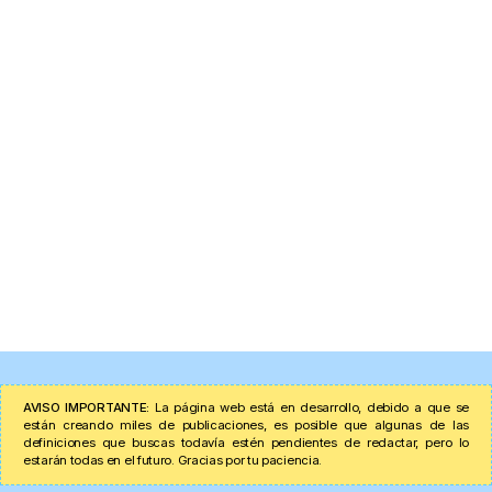
AVISO IMPORTANTE:
La página web está en desarrollo, debido a que se
están creando miles de publicaciones, es posible que algunas de las
definiciones que buscas todavía estén pendientes de redactar, pero lo
estarán todas en el futuro. Gracias por tu paciencia.