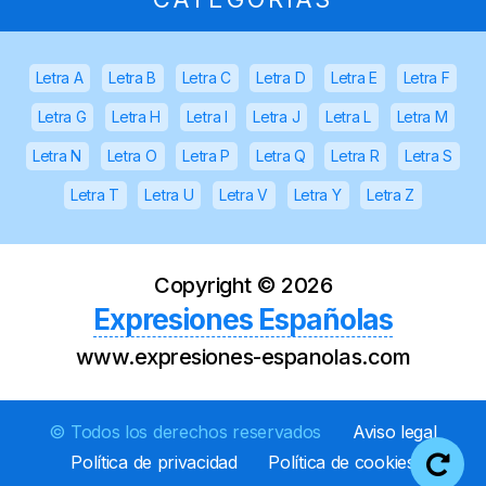
Letra A
Letra B
Letra C
Letra D
Letra E
Letra F
Letra G
Letra H
Letra I
Letra J
Letra L
Letra M
Letra N
Letra O
Letra P
Letra Q
Letra R
Letra S
Letra T
Letra U
Letra V
Letra Y
Letra Z
Copyright ©
2026
Expresiones Españolas
www.expresiones-espanolas.com
© Todos los derechos reservados
Aviso legal
Política de privacidad
Política de cookies