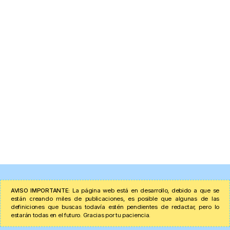
AVISO IMPORTANTE:
La página web está en desarrollo, debido a que se
están creando miles de publicaciones, es posible que algunas de las
definiciones que buscas todavía estén pendientes de redactar, pero lo
estarán todas en el futuro. Gracias por tu paciencia.