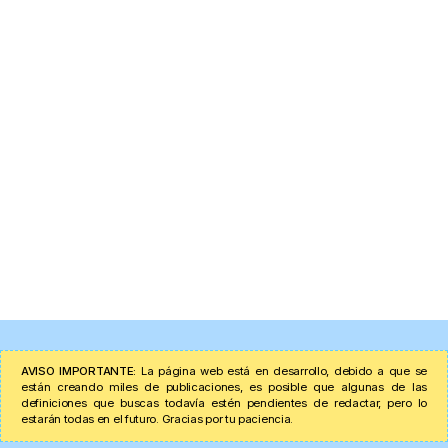
AVISO IMPORTANTE:
La página web está en desarrollo, debido a que se
están creando miles de publicaciones, es posible que algunas de las
definiciones que buscas todavía estén pendientes de redactar, pero lo
estarán todas en el futuro. Gracias por tu paciencia.