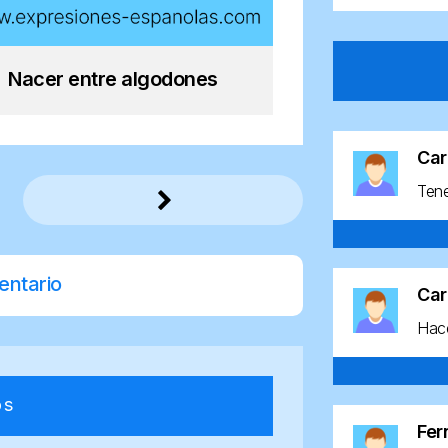
Nacer entre algodones
Car
Ten
entario
Car
Hace
os
Fe