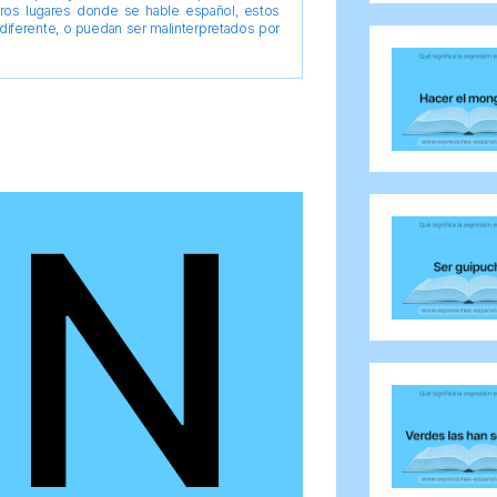
tros lugares donde se hable español, estos
diferente, o puedan ser malinterpretados por