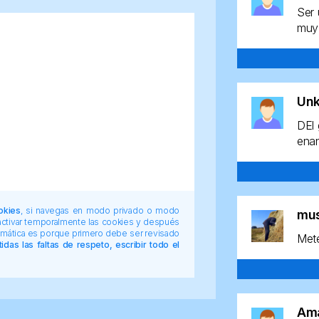
Ser 
muy 
Un
DEl 
enan
okies
, si navegas en modo privado o modo
mu
 activar temporalmente las cookies y después
tomática es porque primero debe ser revisado
Mete
das las faltas de respeto, escribir todo el
Am