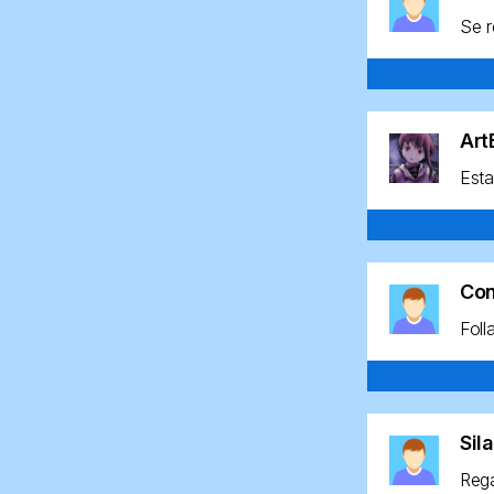
Se r
Ar
Esta
Co
Foll
Sil
Rega