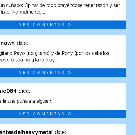
un cuñado: Opinar de todo creyéndose tener razón y ser
listo. Normalmente,...
VER COMENTARIO
known
dice:
gitano Payo (no gitano) y de Pony (por los caballos
os), o sea no gitano muy...
VER COMENTARIO
sic064
dice:
rle una puñalá a alguien.
VER COMENTARIO
antesdelheavymetal
dice: