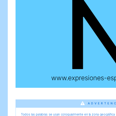
ADVERTEN
Todos las palabras se usan coloquialmente en la zona geográfica d