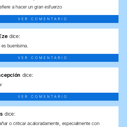
efiere a hacer un gran esfuerzo
VER COMENTARIO
tEze
dice:
 es buenísima.
VER COMENTARIO
ncepción
dice:
ar
VER COMENTARIO
as
dice:
ñar o criticar acaloradamente, especialmente con