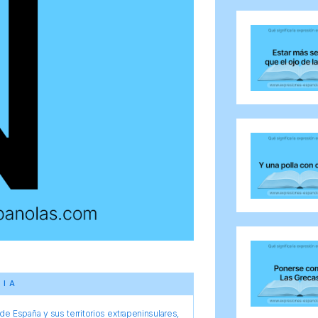
CIA
e España y sus territorios extrapeninsulares,