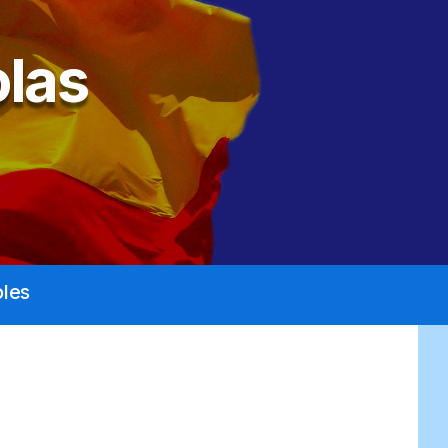
las
les