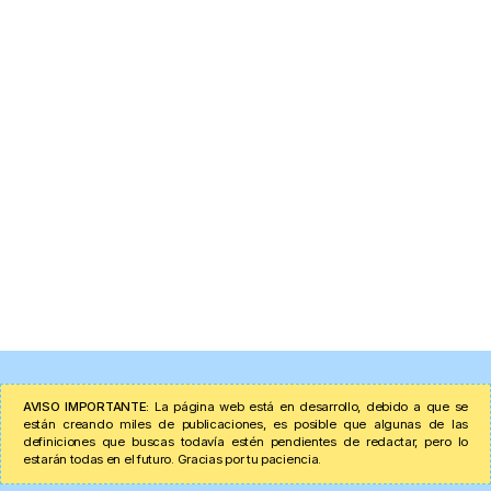
AVISO IMPORTANTE:
La página web está en desarrollo, debido a que se
están creando miles de publicaciones, es posible que algunas de las
definiciones que buscas todavía estén pendientes de redactar, pero lo
estarán todas en el futuro. Gracias por tu paciencia.