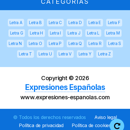
CATEGORÍAS
Letra A
Letra B
Letra C
Letra D
Letra E
Letra F
Letra G
Letra H
Letra I
Letra J
Letra L
Letra M
Letra N
Letra O
Letra P
Letra Q
Letra R
Letra S
Letra T
Letra U
Letra V
Letra Y
Letra Z
Copyright ©
2026
Expresiones Españolas
www.expresiones-espanolas.com
© Todos los derechos reservados
Aviso legal
Política de privacidad
Política de cookies