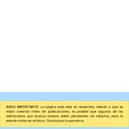
AVISO IMPORTANTE:
La página web está en desarrollo, debido a que se
están creando miles de publicaciones, es posible que algunas de las
definiciones que buscas todavía estén pendientes de redactar, pero lo
estarán todas en el futuro. Gracias por tu paciencia.