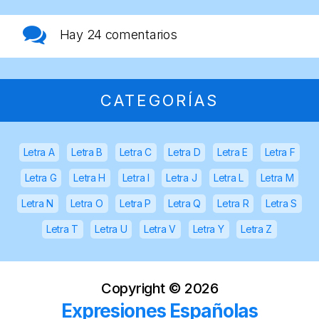
Hay
24 comentarios
CATEGORÍAS
Letra A
Letra B
Letra C
Letra D
Letra E
Letra F
Letra G
Letra H
Letra I
Letra J
Letra L
Letra M
Letra N
Letra O
Letra P
Letra Q
Letra R
Letra S
Letra T
Letra U
Letra V
Letra Y
Letra Z
Copyright ©
2026
Expresiones Españolas