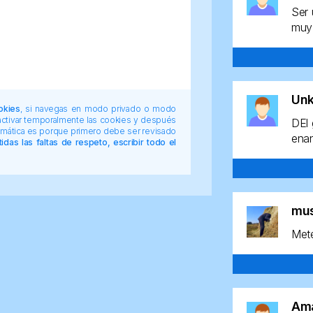
Ser 
muy 
Un
okies
, si navegas en modo privado o modo
 activar temporalmente las cookies y después
DEl 
tomática es porque primero debe ser revisado
enan
das las faltas de respeto, escribir todo el
mu
Mete
Am