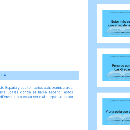
CIA
e España y sus territorios extrapeninsulares,
tros lugares donde se hable español, estos
diferente, o puedan ser malinterpretados por