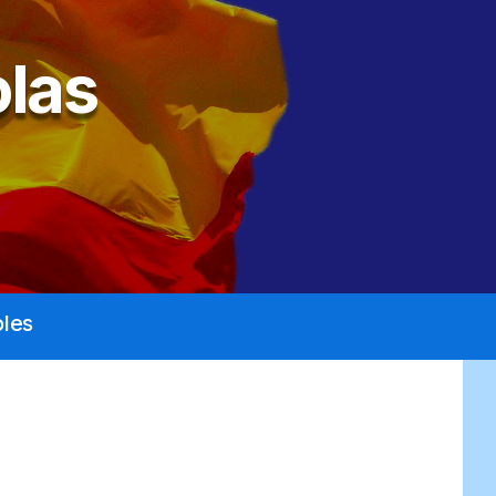
las
les