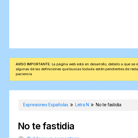
AVISO IMPORTANTE:
La página web está en desarrollo, debido a que se e
algunas de las definiciones que buscas todavía estén pendientes de redacta
paciencia.
Expresiones Españolas
Letra N
No te fastidia
No te fastidia