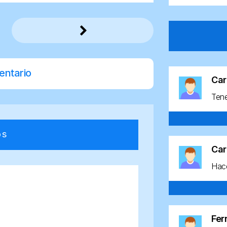
entario
Car
Ten
os
Car
Hace
Fe