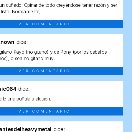
un cuñado: Opinar de todo creyéndose tener razón y ser
listo. Normalmente,...
VER COMENTARIO
known
dice:
gitano Payo (no gitano) y de Pony (por los caballos
os), o sea no gitano muy...
VER COMENTARIO
sic064
dice:
rle una puñalá a alguien.
VER COMENTARIO
antesdelheavymetal
dice: