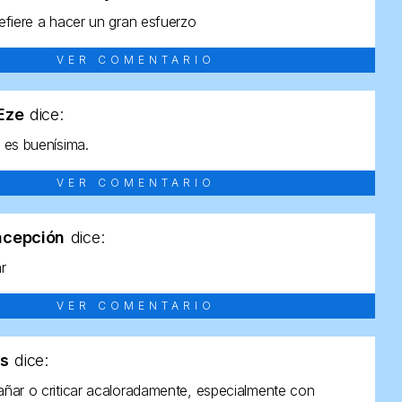
efiere a hacer un gran esfuerzo
VER COMENTARIO
tEze
dice:
 es buenísima.
VER COMENTARIO
ncepción
dice:
ar
VER COMENTARIO
as
dice:
ñar o criticar acaloradamente, especialmente con