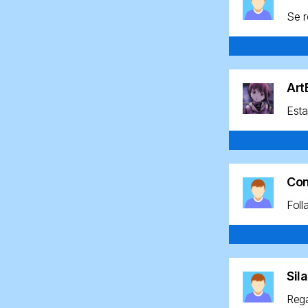
Se r
Ar
Esta
Co
Foll
Sil
Rega