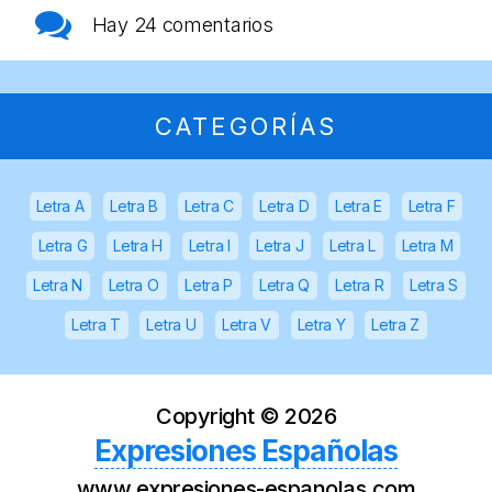
Hay
24 comentarios
CATEGORÍAS
Letra A
Letra B
Letra C
Letra D
Letra E
Letra F
Letra G
Letra H
Letra I
Letra J
Letra L
Letra M
Letra N
Letra O
Letra P
Letra Q
Letra R
Letra S
Letra T
Letra U
Letra V
Letra Y
Letra Z
Copyright ©
2026
Expresiones Españolas
www.expresiones-espanolas.com