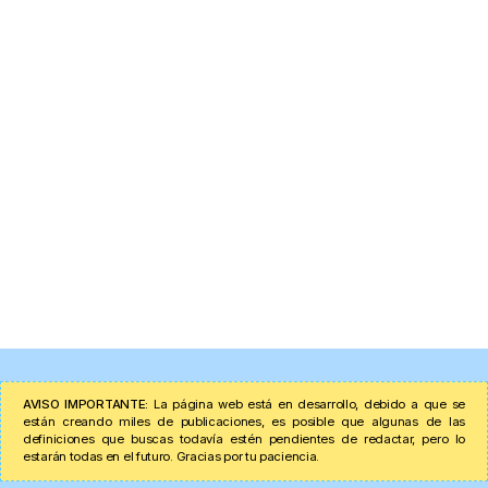
AVISO IMPORTANTE:
La página web está en desarrollo, debido a que se
están creando miles de publicaciones, es posible que algunas de las
definiciones que buscas todavía estén pendientes de redactar, pero lo
estarán todas en el futuro. Gracias por tu paciencia.