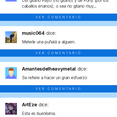
DEl gitano Payo (no gitano) y de Pony (por los
caballos enanos), o sea no gitano muy...
VER COMENTARIO
music064
dice:
Meterle una puñalá a alguien.
VER COMENTARIO
Amantesdelheavymetal
dice:
Se refiere a hacer un gran esfuerzo
VER COMENTARIO
ArtEze
dice:
Esta es buenísima.