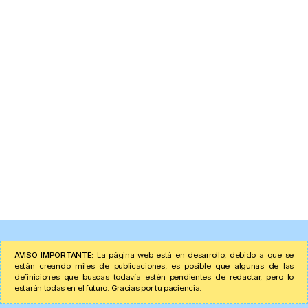
AVISO IMPORTANTE:
La página web está en desarrollo, debido a que se
están creando miles de publicaciones, es posible que algunas de las
definiciones que buscas todavía estén pendientes de redactar, pero lo
estarán todas en el futuro. Gracias por tu paciencia.