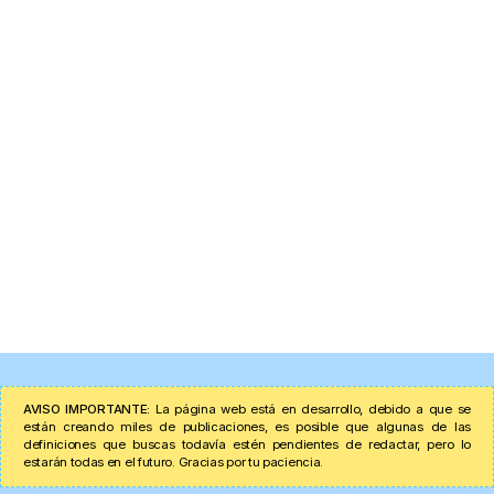
AVISO IMPORTANTE:
La página web está en desarrollo, debido a que se
están creando miles de publicaciones, es posible que algunas de las
definiciones que buscas todavía estén pendientes de redactar, pero lo
estarán todas en el futuro. Gracias por tu paciencia.