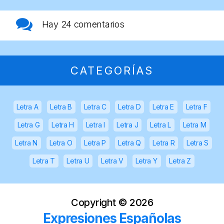
Hay
24 comentarios
CATEGORÍAS
Letra A
Letra B
Letra C
Letra D
Letra E
Letra F
Letra G
Letra H
Letra I
Letra J
Letra L
Letra M
Letra N
Letra O
Letra P
Letra Q
Letra R
Letra S
Letra T
Letra U
Letra V
Letra Y
Letra Z
Copyright ©
2026
Expresiones Españolas