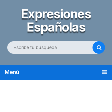
Expresiones
Españolas
B
u
s
c
Menú
a
r