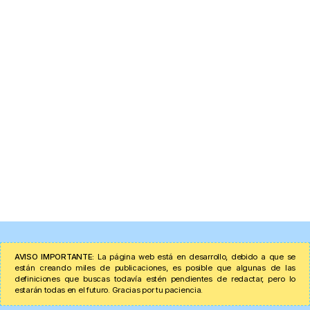
AVISO IMPORTANTE:
La página web está en desarrollo, debido a que se
están creando miles de publicaciones, es posible que algunas de las
definiciones que buscas todavía estén pendientes de redactar, pero lo
estarán todas en el futuro. Gracias por tu paciencia.