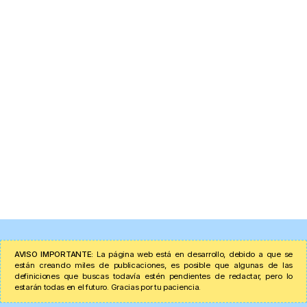
AVISO IMPORTANTE:
La página web está en desarrollo, debido a que se
están creando miles de publicaciones, es posible que algunas de las
definiciones que buscas todavía estén pendientes de redactar, pero lo
estarán todas en el futuro. Gracias por tu paciencia.