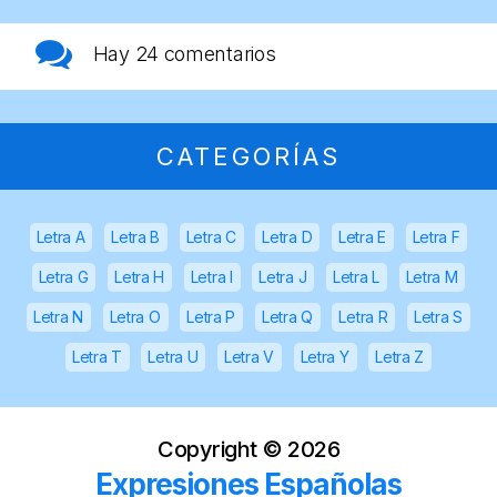
Hay
24 comentarios
CATEGORÍAS
Letra A
Letra B
Letra C
Letra D
Letra E
Letra F
Letra G
Letra H
Letra I
Letra J
Letra L
Letra M
Letra N
Letra O
Letra P
Letra Q
Letra R
Letra S
Letra T
Letra U
Letra V
Letra Y
Letra Z
Copyright ©
2026
Expresiones Españolas