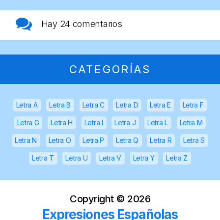
Hay
24 comentarios
CATEGORÍAS
Letra A
Letra B
Letra C
Letra D
Letra E
Letra F
Letra G
Letra H
Letra I
Letra J
Letra L
Letra M
Letra N
Letra O
Letra P
Letra Q
Letra R
Letra S
Letra T
Letra U
Letra V
Letra Y
Letra Z
Copyright ©
2026
Expresiones Españolas