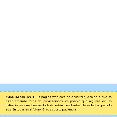
AVISO IMPORTANTE:
La página web está en desarrollo, debido a que se
están creando miles de publicaciones, es posible que algunas de las
definiciones que buscas todavía estén pendientes de redactar, pero lo
estarán todas en el futuro. Gracias por tu paciencia.