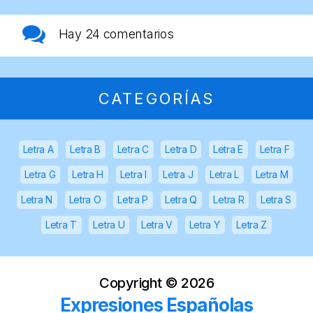
Hay
24 comentarios
CATEGORÍAS
Letra A
Letra B
Letra C
Letra D
Letra E
Letra F
Letra G
Letra H
Letra I
Letra J
Letra L
Letra M
Letra N
Letra O
Letra P
Letra Q
Letra R
Letra S
Letra T
Letra U
Letra V
Letra Y
Letra Z
Copyright ©
2026
Expresiones Españolas