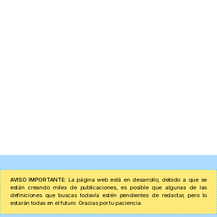
AVISO IMPORTANTE:
La página web está en desarrollo, debido a que se
están creando miles de publicaciones, es posible que algunas de las
definiciones que buscas todavía estén pendientes de redactar, pero lo
estarán todas en el futuro. Gracias por tu paciencia.