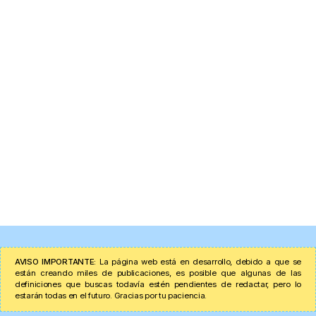
AVISO IMPORTANTE:
La página web está en desarrollo, debido a que se
están creando miles de publicaciones, es posible que algunas de las
definiciones que buscas todavía estén pendientes de redactar, pero lo
estarán todas en el futuro. Gracias por tu paciencia.