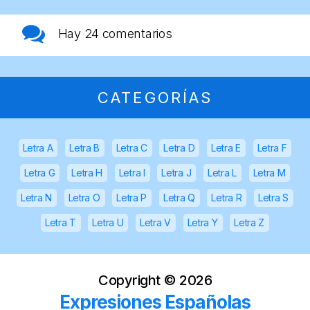
Hay
24 comentarios
CATEGORÍAS
Letra A
Letra B
Letra C
Letra D
Letra E
Letra F
Letra G
Letra H
Letra I
Letra J
Letra L
Letra M
Letra N
Letra O
Letra P
Letra Q
Letra R
Letra S
Letra T
Letra U
Letra V
Letra Y
Letra Z
Copyright ©
2026
Expresiones Españolas