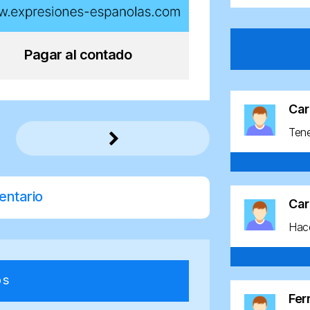
Pagar al contado
Car
Ten
entario
Car
Hace
os
Fe