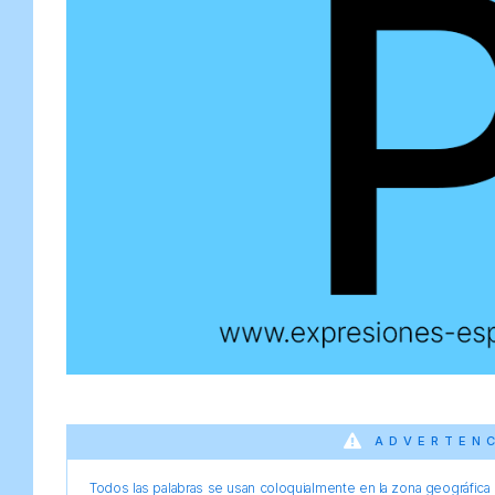
ADVERTEN
Todos las palabras se usan coloquialmente en la zona geográfica d