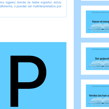
tros lugares donde se hable español, estos
diferente, o puedan ser malinterpretados por