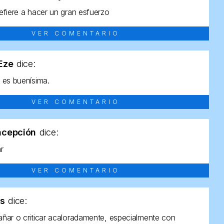
efiere a hacer un gran esfuerzo
VER COMENTARIO
tEze
dice:
 es buenísima.
VER COMENTARIO
ncepción
dice:
ar
VER COMENTARIO
as
dice:
ñar o criticar acaloradamente, especialmente con