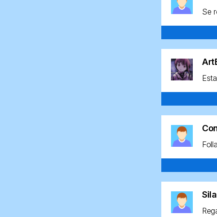
Se r
Ar
Esta
Co
Foll
Sil
Rega