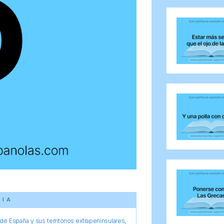
CIA
e España y sus territorios extrapeninsulares,