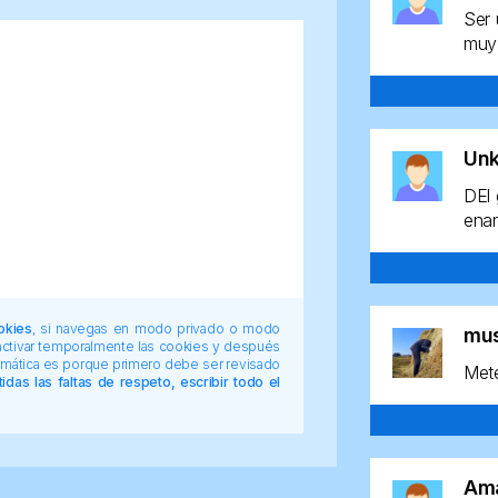
Ser 
muy 
Un
DEl 
enan
okies
, si navegas en modo privado o modo
mu
 activar temporalmente las cookies y después
tomática es porque primero debe ser revisado
Mete
das las faltas de respeto, escribir todo el
Am