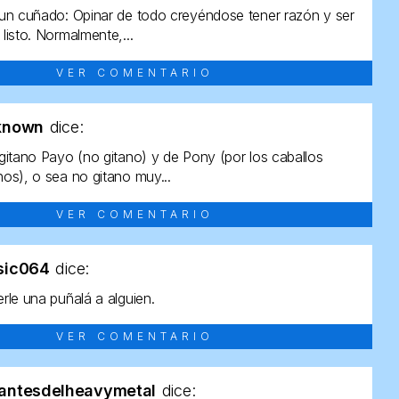
un cuñado: Opinar de todo creyéndose tener razón y ser
listo. Normalmente,...
VER COMENTARIO
known
dice:
gitano Payo (no gitano) y de Pony (por los caballos
os), o sea no gitano muy...
VER COMENTARIO
sic064
dice:
rle una puñalá a alguien.
VER COMENTARIO
antesdelheavymetal
dice: