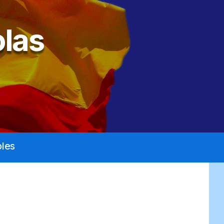
las
les