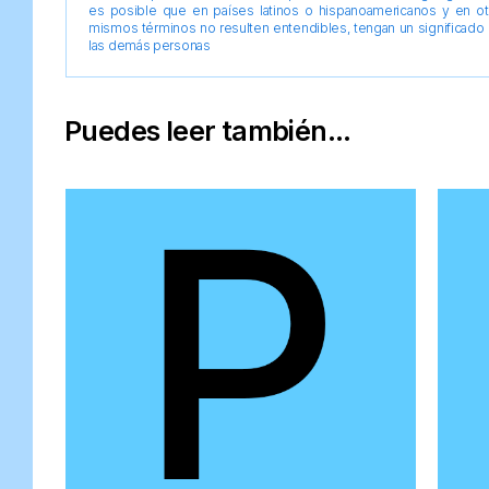
es posible que en países latinos o hispanoamericanos y en o
mismos términos no resulten entendibles, tengan un significado 
las demás personas
Puedes leer también...