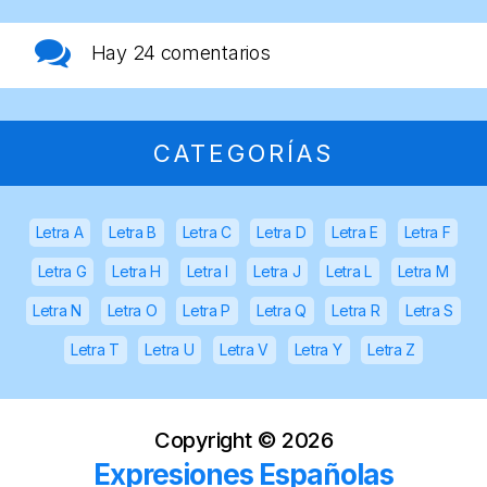
Hay
24 comentarios
CATEGORÍAS
Letra A
Letra B
Letra C
Letra D
Letra E
Letra F
Letra G
Letra H
Letra I
Letra J
Letra L
Letra M
Letra N
Letra O
Letra P
Letra Q
Letra R
Letra S
Letra T
Letra U
Letra V
Letra Y
Letra Z
Copyright ©
2026
Expresiones Españolas