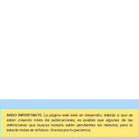
AVISO IMPORTANTE:
La página web está en desarrollo, debido a que se
están creando miles de publicaciones, es posible que algunas de las
definiciones que buscas todavía estén pendientes de redactar, pero lo
estarán todas en el futuro. Gracias por tu paciencia.