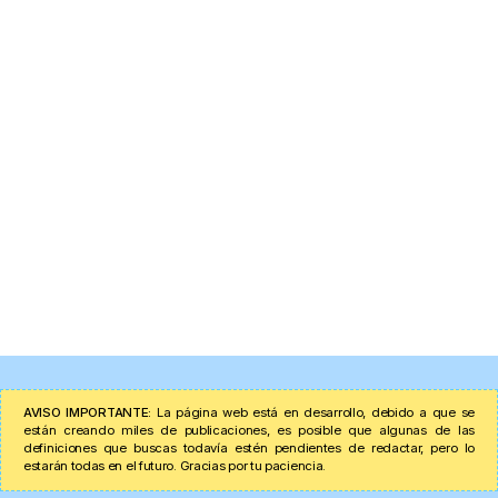
AVISO IMPORTANTE:
La página web está en desarrollo, debido a que se
están creando miles de publicaciones, es posible que algunas de las
definiciones que buscas todavía estén pendientes de redactar, pero lo
estarán todas en el futuro. Gracias por tu paciencia.