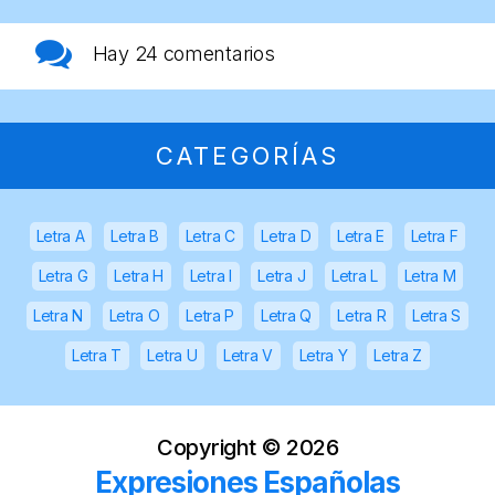
Hay
24 comentarios
CATEGORÍAS
Letra A
Letra B
Letra C
Letra D
Letra E
Letra F
Letra G
Letra H
Letra I
Letra J
Letra L
Letra M
Letra N
Letra O
Letra P
Letra Q
Letra R
Letra S
Letra T
Letra U
Letra V
Letra Y
Letra Z
Copyright ©
2026
Expresiones Españolas