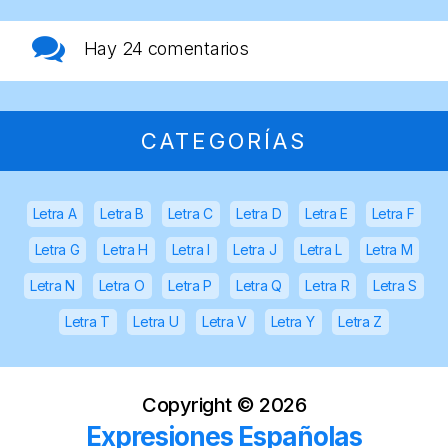
Hay
24 comentarios
CATEGORÍAS
Letra A
Letra B
Letra C
Letra D
Letra E
Letra F
Letra G
Letra H
Letra I
Letra J
Letra L
Letra M
Letra N
Letra O
Letra P
Letra Q
Letra R
Letra S
Letra T
Letra U
Letra V
Letra Y
Letra Z
Copyright ©
2026
Expresiones Españolas