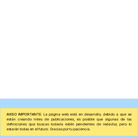
AVISO IMPORTANTE:
La página web está en desarrollo, debido a que se
están creando miles de publicaciones, es posible que algunas de las
definiciones que buscas todavía estén pendientes de redactar, pero lo
estarán todas en el futuro. Gracias por tu paciencia.