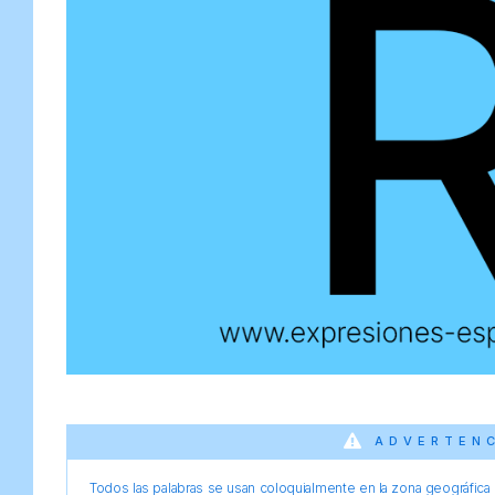
ADVERTEN
Todos las palabras se usan coloquialmente en la zona geográfica d