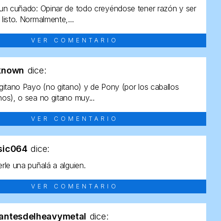
un cuñado: Opinar de todo creyéndose tener razón y ser
listo. Normalmente,...
VER COMENTARIO
known
dice:
gitano Payo (no gitano) y de Pony (por los caballos
os), o sea no gitano muy...
VER COMENTARIO
sic064
dice:
rle una puñalá a alguien.
VER COMENTARIO
antesdelheavymetal
dice: