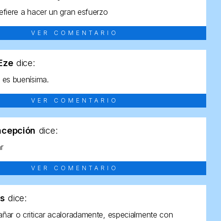
efiere a hacer un gran esfuerzo
VER COMENTARIO
tEze
dice:
 es buenísima.
VER COMENTARIO
ncepción
dice:
ar
VER COMENTARIO
as
dice:
ñar o criticar acaloradamente, especialmente con