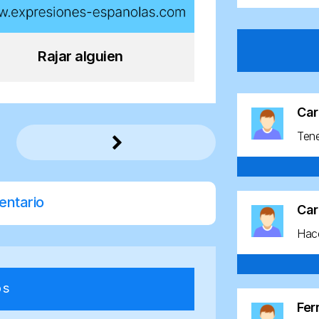
Rajar alguien
Car
Ten
entario
Car
Hace
os
Fe