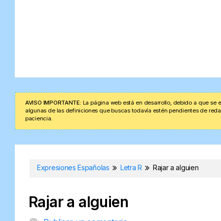
AVISO IMPORTANTE:
La página web está en desarrollo, debido a que se e
algunas de las definiciones que buscas todavía estén pendientes de redacta
paciencia.
Expresiones Españolas
Letra R
Rajar a alguien
Rajar a alguien