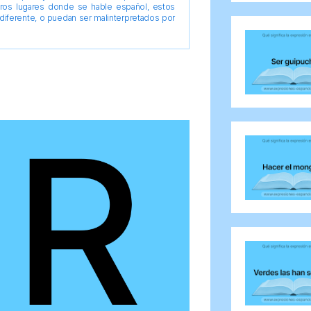
tros lugares donde se hable español, estos
diferente, o puedan ser malinterpretados por