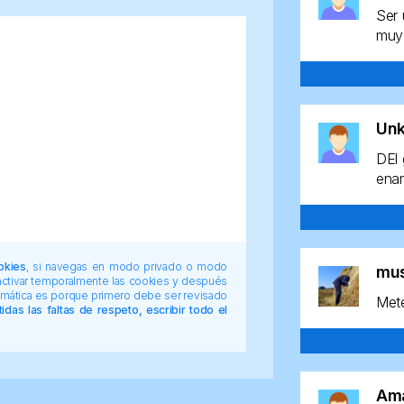
Ser 
muy 
Un
DEl 
enan
okies
, si navegas en modo privado o modo
mu
 activar temporalmente las cookies y después
tomática es porque primero debe ser revisado
Mete
das las faltas de respeto, escribir todo el
Am