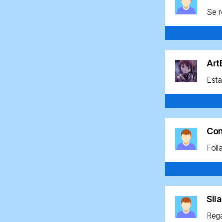
Se r
Ar
Esta
Co
Foll
Sil
Rega