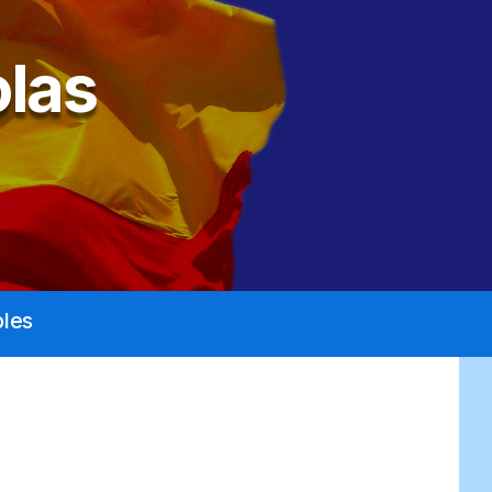
las
les