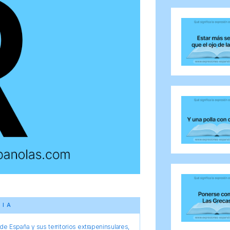
CIA
e España y sus territorios extrapeninsulares,