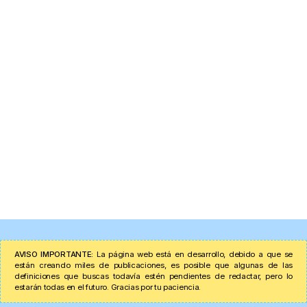
AVISO IMPORTANTE:
La página web está en desarrollo, debido a que se
están creando miles de publicaciones, es posible que algunas de las
definiciones que buscas todavía estén pendientes de redactar, pero lo
estarán todas en el futuro. Gracias por tu paciencia.