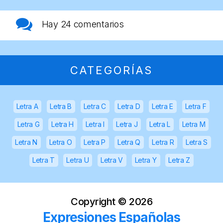
Hay
24 comentarios
CATEGORÍAS
Letra A
Letra B
Letra C
Letra D
Letra E
Letra F
Letra G
Letra H
Letra I
Letra J
Letra L
Letra M
Letra N
Letra O
Letra P
Letra Q
Letra R
Letra S
Letra T
Letra U
Letra V
Letra Y
Letra Z
Copyright ©
2026
Expresiones Españolas