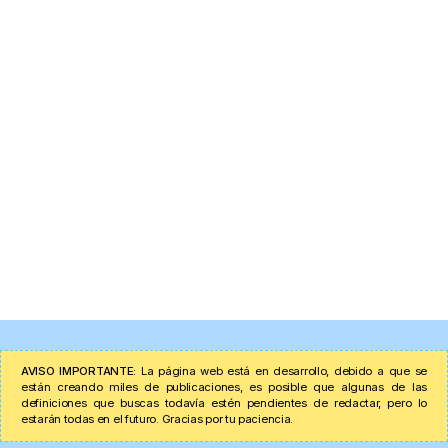
AVISO IMPORTANTE:
La página web está en desarrollo, debido a que se
están creando miles de publicaciones, es posible que algunas de las
definiciones que buscas todavía estén pendientes de redactar, pero lo
estarán todas en el futuro. Gracias por tu paciencia.