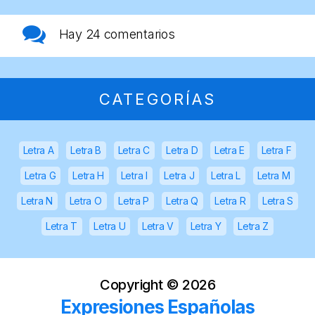
Hay
24 comentarios
CATEGORÍAS
Letra A
Letra B
Letra C
Letra D
Letra E
Letra F
Letra G
Letra H
Letra I
Letra J
Letra L
Letra M
Letra N
Letra O
Letra P
Letra Q
Letra R
Letra S
Letra T
Letra U
Letra V
Letra Y
Letra Z
Copyright ©
2026
Expresiones Españolas