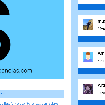
mu
Mete
Am
Se r
Ar
Esta
CIA
e España y sus territorios extrapeninsulares,