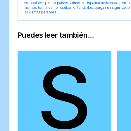
es posible que en países latinos o hispanoamericanos y en o
mismos términos no resulten entendibles, tengan un significado 
las demás personas
Puedes leer también...