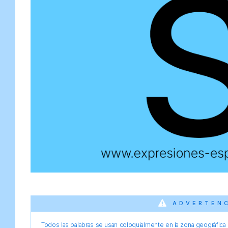
ADVERTEN
Todos las palabras se usan coloquialmente en la zona geográfica d