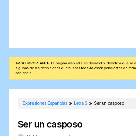
AVISO IMPORTANTE:
La página web está en desarrollo, debido a que se e
algunas de las definiciones que buscas todavía estén pendientes de redacta
paciencia.
Expresiones Españolas
Letra S
Ser un casposo
Ser un casposo