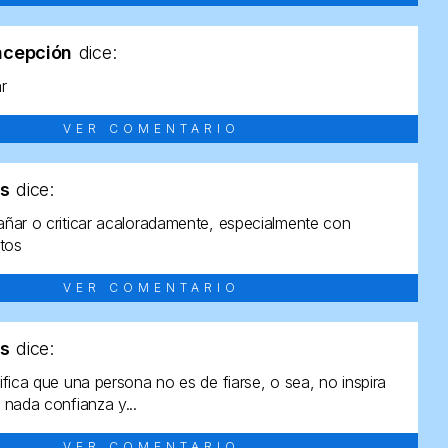
ncepción
dice:
ar
VER COMENTARIO
as
dice:
ñar o criticar acaloradamente, especialmente con
ltos
VER COMENTARIO
as
dice:
ifica que una persona no es de fiarse, o sea, no inspira
 nada confianza y...
VER COMENTARIO