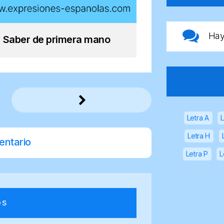
Ha
Saber de primera mano
Letra A
L
Letra H
entario
Letra P
L
os