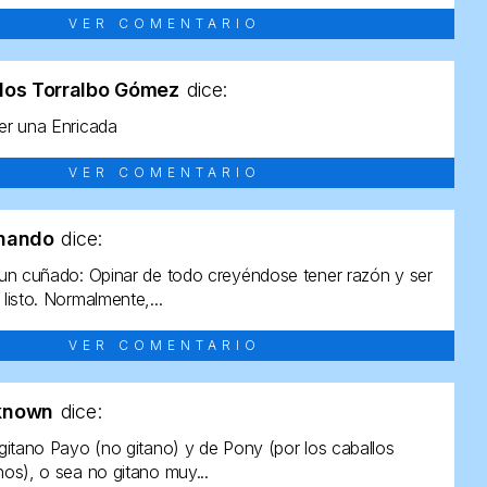
VER COMENTARIO
los Torralbo Gómez
dice:
r una Enricada
VER COMENTARIO
rnando
dice:
un cuñado: Opinar de todo creyéndose tener razón y ser
listo. Normalmente,...
VER COMENTARIO
known
dice:
gitano Payo (no gitano) y de Pony (por los caballos
os), o sea no gitano muy...