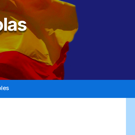
las
les