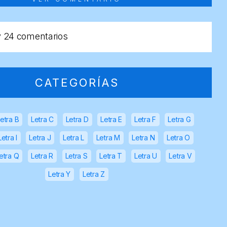
y
24 comentarios
CATEGORÍAS
etra B
Letra C
Letra D
Letra E
Letra F
Letra G
Letra I
Letra J
Letra L
Letra M
Letra N
Letra O
etra Q
Letra R
Letra S
Letra T
Letra U
Letra V
Letra Y
Letra Z