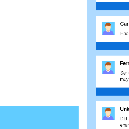
Car
Hace
Fe
Ser 
muy 
Un
DEl 
enan