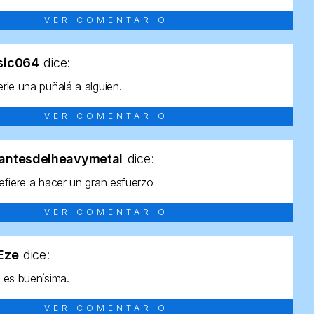
VER COMENTARIO
sic064
dice:
rle una puñalá a alguien.
VER COMENTARIO
antesdelheavymetal
dice:
efiere a hacer un gran esfuerzo
VER COMENTARIO
tEze
dice:
 es buenísima.
VER COMENTARIO