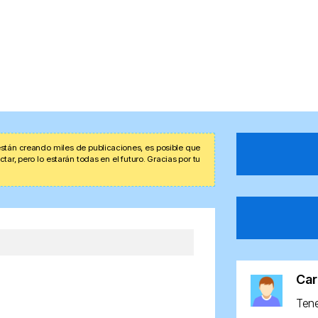
stán creando miles de publicaciones, es posible que
r, pero lo estarán todas en el futuro. Gracias por tu
Car
Ten