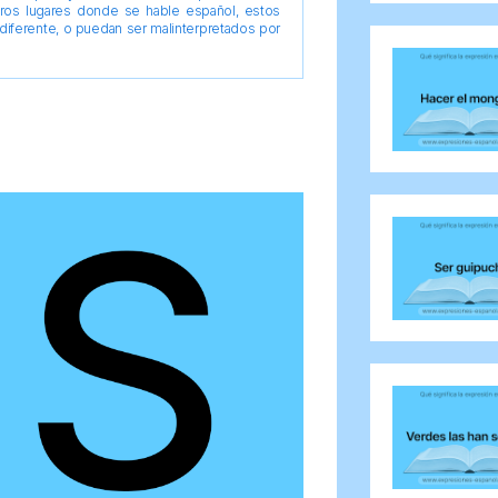
tros lugares donde se hable español, estos
diferente, o puedan ser malinterpretados por