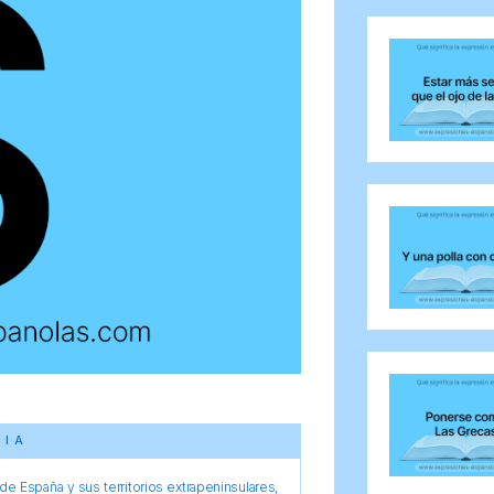
CIA
e España y sus territorios extrapeninsulares,