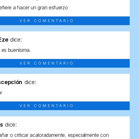
efiere a hacer un gran esfuerzo
VER COMENTARIO
tEze
dice:
 es buenísima.
VER COMENTARIO
ncepción
dice:
ar
VER COMENTARIO
as
dice:
ñar o criticar acaloradamente, especialmente con