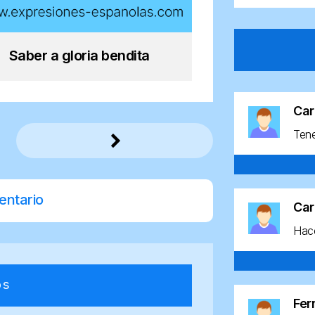
Saber a gloria bendita
Car
Ten
entario
Car
Hace
os
Fe