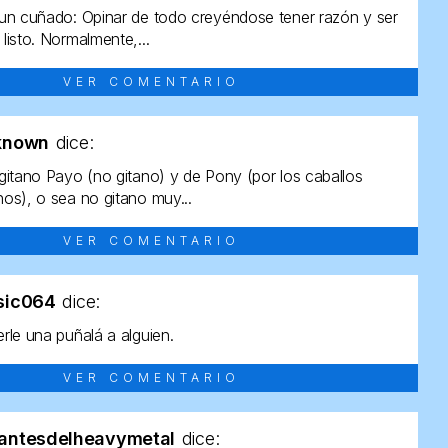
un cuñado: Opinar de todo creyéndose tener razón y ser
listo. Normalmente,...
VER COMENTARIO
known
dice:
gitano Payo (no gitano) y de Pony (por los caballos
os), o sea no gitano muy...
VER COMENTARIO
sic064
dice:
rle una puñalá a alguien.
VER COMENTARIO
antesdelheavymetal
dice: