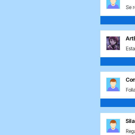
Se r
Ar
Esta
Co
Foll
Sil
Rega