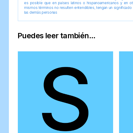
es posible que en países latinos o hispanoamericanos y en o
mismos términos no resulten entendibles, tengan un significado 
las demás personas
Puedes leer también...