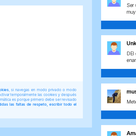
Ser 
muy 
Un
DEl 
enan
okies
, si navegas en modo privado o modo
mu
 activar temporalmente las cookies y después
tomática es porque primero debe ser revisado
Mete
das las faltas de respeto, escribir todo el
Am