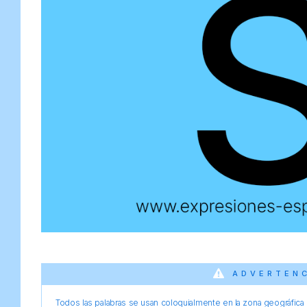
ADVERTEN
Todos las palabras se usan coloquialmente en la zona geográfica d