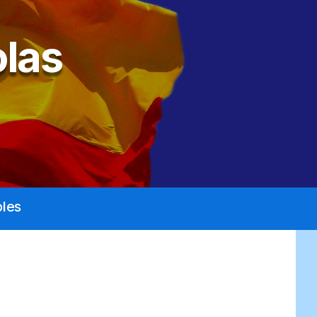
las
les