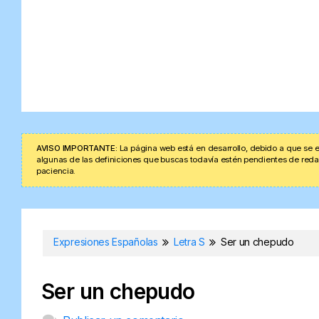
AVISO IMPORTANTE:
La página web está en desarrollo, debido a que se e
algunas de las definiciones que buscas todavía estén pendientes de redacta
paciencia.
Expresiones Españolas
Letra S
Ser un chepudo
Ser un chepudo