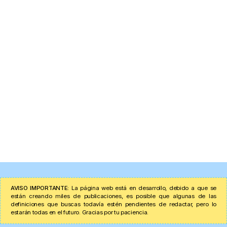
AVISO IMPORTANTE:
La página web está en desarrollo, debido a que se
están creando miles de publicaciones, es posible que algunas de las
definiciones que buscas todavía estén pendientes de redactar, pero lo
estarán todas en el futuro. Gracias por tu paciencia.