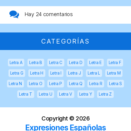
Hay
24 comentarios
CATEGORÍAS
Letra A
Letra B
Letra C
Letra D
Letra E
Letra F
Letra G
Letra H
Letra I
Letra J
Letra L
Letra M
Letra N
Letra O
Letra P
Letra Q
Letra R
Letra S
Letra T
Letra U
Letra V
Letra Y
Letra Z
Copyright ©
2026
Expresiones Españolas