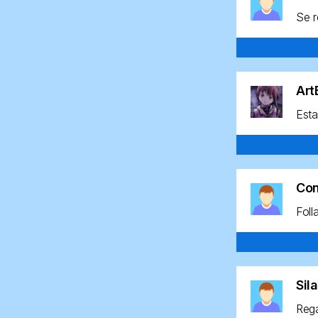
Se r
Ar
Esta
Co
Foll
Sil
Rega