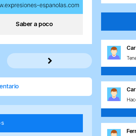
Saber a poco
Car
Ten
entario
Car
Hace
os
Fe