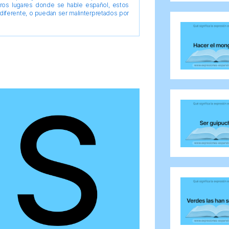
tros lugares donde se hable español, estos
diferente, o puedan ser malinterpretados por