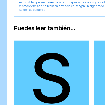
es posible que en países latinos o hispanoamericanos y en o
mismos términos no resulten entendibles, tengan un significado 
las demás personas
Puedes leer también...