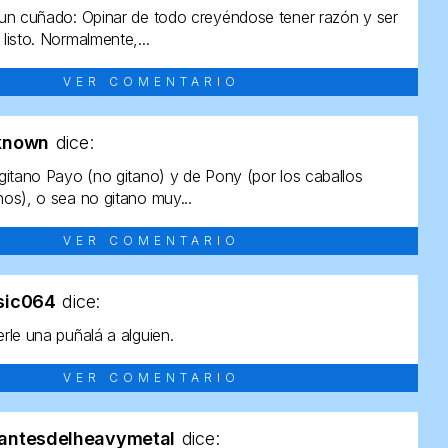
un cuñado: Opinar de todo creyéndose tener razón y ser
listo. Normalmente,...
VER COMENTARIO
known
dice:
gitano Payo (no gitano) y de Pony (por los caballos
os), o sea no gitano muy...
VER COMENTARIO
sic064
dice:
rle una puñalá a alguien.
VER COMENTARIO
antesdelheavymetal
dice: