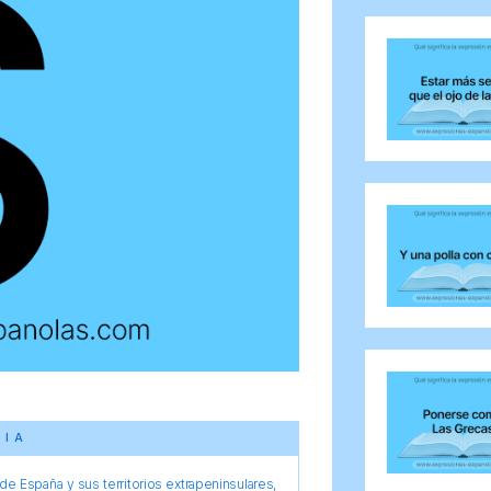
CIA
e España y sus territorios extrapeninsulares,