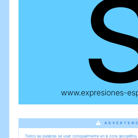
ADVERTEN
Todos las palabras se usan coloquialmente en la zona geográfica d