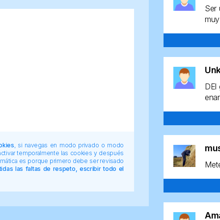
Ser 
muy 
Un
DEl 
enan
okies
, si navegas en modo privado o modo
mu
 activar temporalmente las cookies y después
tomática es porque primero debe ser revisado
Mete
das las faltas de respeto, escribir todo el
Am