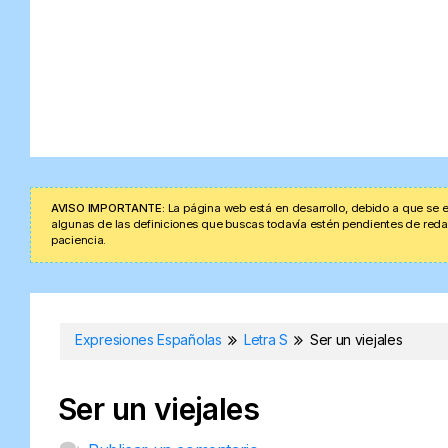
AVISO IMPORTANTE:
La página web está en desarrollo, debido a que se e
algunas de las definiciones que buscas todavía estén pendientes de redacta
paciencia.
Expresiones Españolas
Letra S
Ser un viejales
Ser un viejales