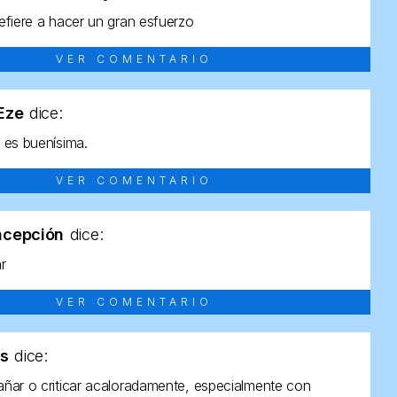
efiere a hacer un gran esfuerzo
VER COMENTARIO
tEze
dice:
 es buenísima.
VER COMENTARIO
ncepción
dice:
ar
VER COMENTARIO
as
dice:
ñar o criticar acaloradamente, especialmente con