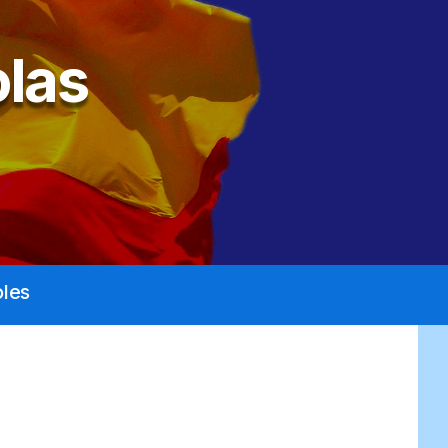
las
les