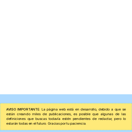
AVISO IMPORTANTE:
La página web está en desarrollo, debido a que se
están creando miles de publicaciones, es posible que algunas de las
definiciones que buscas todavía estén pendientes de redactar, pero lo
estarán todas en el futuro. Gracias por tu paciencia.